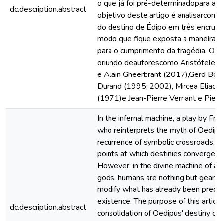
o que já foi pré-determinadopara a s
dc.description.abstract
objetivo deste artigo é analisarcom
do destino de Édipo em três encruzi
modo que fique exposta a maneira
para o cumprimento da tragédia. O a
oriundo deautorescomo Aristóteles 
e Alain Gheerbrant (2017),Gerd Bor
Durand (1995; 2002), Mircea Eliade
(1971)e Jean-Pierre Vernant e Pier
In the infernal machine, a play by F
who reinterprets the myth of Oedipu
recurrence of symbolic crossroads, 
points at which destinies converge 
However, in the divine machine of ann
gods, humans are nothing but gears 
modify what has already been prede
existence. The purpose of this articl
dc.description.abstract
consolidation of Oedipus' destiny oc