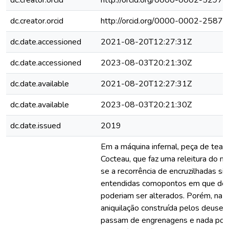
dc.creator.orcid
http://orcid.org/0000-0002-5297
dc.creator.orcid
http://orcid.org/0000-0002-2587
dc.date.accessioned
2021-08-20T12:27:31Z
dc.date.accessioned
2023-08-03T20:21:30Z
dc.date.available
2021-08-20T12:27:31Z
dc.date.available
2023-08-03T20:21:30Z
dc.date.issued
2019
Em a máquina infernal, peça de teat
Cocteau, que faz uma releitura do m
se a recorrência de encruzilhadas sim
entendidas comopontos em que des
poderiam ser alterados. Porém, na d
aniquilação construída pelos deuse
passam de engrenagens e nada pode