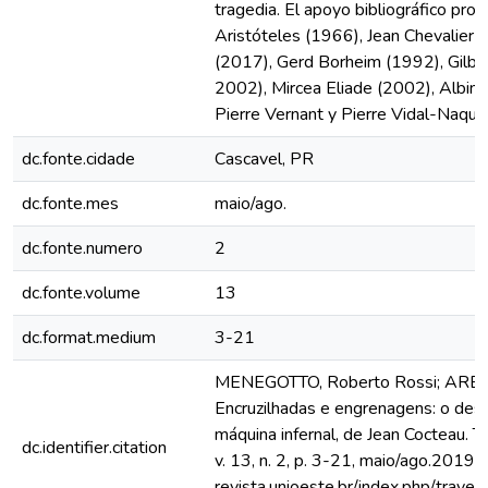
tragedia. El apoyo bibliográfico pr
Aristóteles (1966), Jean Chevalier 
(2017), Gerd Borheim (1992), Gilbe
2002), Mircea Eliade (2002), Albin
Pierre Vernant y Pierre Vidal-Naque
dc.fonte.cidade
Cascavel, PR
dc.fonte.mes
maio/ago.
dc.fonte.numero
2
dc.fonte.volume
13
dc.format.medium
3-21
MENEGOTTO, Roberto Rossi; AREND
Encruzilhadas e engrenagens: o des
máquina infernal, de Jean Cocteau. T
dc.identifier.citation
v. 13, n. 2, p. 3-21, maio/ago.2019. 
revista.unioeste.br/index.php/traves