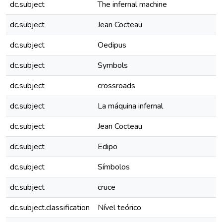
dc.subject
The infernal machine
dc.subject
Jean Cocteau
dc.subject
Oedipus
dc.subject
Symbols
dc.subject
crossroads
dc.subject
La máquina infernal
dc.subject
Jean Cocteau
dc.subject
Edipo
dc.subject
Símbolos
dc.subject
cruce
dc.subject.classification
Nível teórico