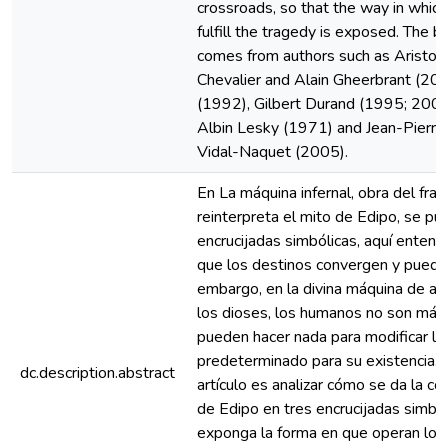
crossroads, so that the way in whic
fulfill the tragedy is exposed. The b
comes from authors such as Aristotl
Chevalier and Alain Gheerbrant (20
(1992), Gilbert Durand (1995; 2002
Albin Lesky (1971) and Jean-Pierre
Vidal-Naquet (2005).
En La máquina infernal, obra del fra
reinterpreta el mito de Edipo, se pu
encrucijadas simbólicas, aquí enten
que los destinos convergen y puede
embargo, en la divina máquina de ani
los dioses, los humanos no son más
pueden hacer nada para modificar lo
predeterminado para su existencia. 
dc.description.abstract
artículo es analizar cómo se da la co
de Edipo en tres encrucijadas simbó
exponga la forma en que operan los 