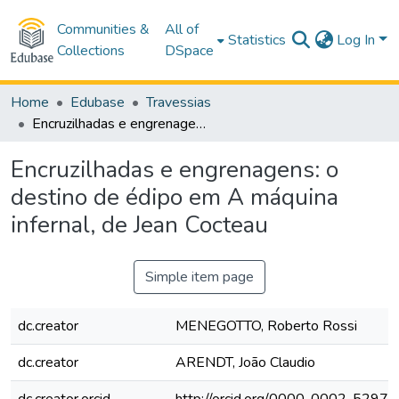
Communities &
All of
Statistics
Log In
Collections
DSpace
Home
Edubase
Travessias
Encruzilhadas e engrenagens: o destino de édipo em A máquina infernal, de Jean Cocteau
Encruzilhadas e engrenagens: o
destino de édipo em A máquina
infernal, de Jean Cocteau
Simple item page
dc.creator
MENEGOTTO, Roberto Rossi
dc.creator
ARENDT, João Claudio