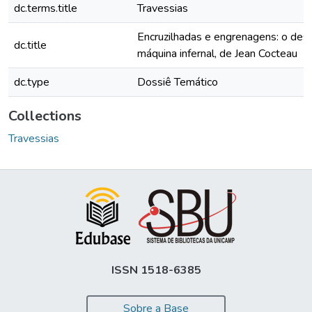
dc.terms.title
Travessias
Encruzilhadas e engrenagens: o des
dc.title
máquina infernal, de Jean Cocteau
dc.type
Dossiê Temático
Collections
Travessias
ISSN 1518-6385
Sobre a Base