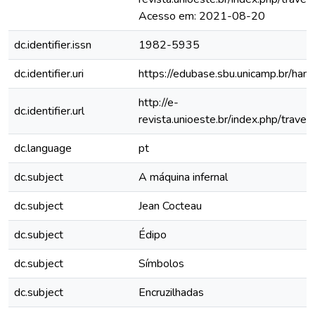
Acesso em: 2021-08-20
dc.identifier.issn
1982-5935
dc.identifier.uri
https://edubase.sbu.unicamp.br/h
http://e-
dc.identifier.url
revista.unioeste.br/index.php/trave
dc.language
pt
dc.subject
A máquina infernal
dc.subject
Jean Cocteau
dc.subject
Édipo
dc.subject
Símbolos
dc.subject
Encruzilhadas