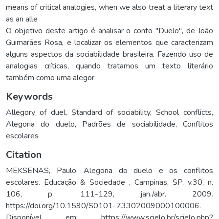
means of critical analogies, when we also treat a literary text
as an alle
O objetivo deste artigo é analisar o conto "Duelo", de João
Guimarães Rosa, e localizar os elementos que caracterizam
alguns aspectos da sociabilidade brasileira. Fazendo uso de
analogias críticas, quando tratamos um texto literário
também como uma alegor
Keywords
Allegory of duel
,
Standard of sociability
,
School conflicts
,
Alegoria do duelo
,
Padrões de sociabilidade
,
Conflitos
escolares
Citation
MEKSENAS, Paulo. Alegoria do duelo e os conflitos
escolares. Educação & Sociedade , Campinas, SP, v.30, n.
106, p. 111-129, jan./abr. 2009.
https://doi.org/10.1590/S0101-73302009000100006.
Disponível em: https://www.scielo.br/scielo.php?