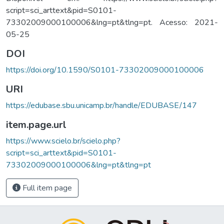
script=sci_arttext&pid=S0101-
73302009000100006&lng=pt&tlng=pt. Acesso: 2021-
05-25
DOI
https://doi.org/10.1590/S0101-73302009000100006
URI
https://edubase.sbu.unicamp.br/handle/EDUBASE/147
item.page.url
https://www.scielo.br/scielo.php?
script=sci_arttext&pid=S0101-
73302009000100006&lng=pt&tlng=pt
Full item page