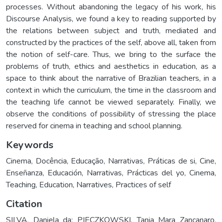
processes. Without abandoning the legacy of his work, his
Discourse Analysis, we found a key to reading supported by
the relations between subject and truth, mediated and
constructed by the practices of the self, above all, taken from
the notion of self-care. Thus, we bring to the surface the
problems of truth, ethics and aesthetics in education, as a
space to think about the narrative of Brazilian teachers, in a
context in which the curriculum, the time in the classroom and
the teaching life cannot be viewed separately. Finally, we
observe the conditions of possibility of stressing the place
reserved for cinema in teaching and school planning.
Keywords
Cinema
,
Docência
,
Educação
,
Narrativas
,
Práticas de si
,
Cine
,
Enseñanza
,
Educación
,
Narrativas
,
Prácticas del yo
,
Cinema
,
Teaching
,
Education
,
Narratives
,
Practices of self
Citation
SILVA, Daniela da; PIECZKOWSKI, Tania Mara Zancanaro.