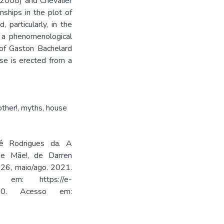
 (2008) and Chevalier
nships in the plot of
 particularly, in the
 a phenomenological
t of Gaston Bachelard
se is erected from a
ther!
,
myths
,
house
ê Rodrigues da. A
me Mãe!, de Darren
-126, maio/ago. 2021.
vel em: https://e-
w/27750. Acesso em: