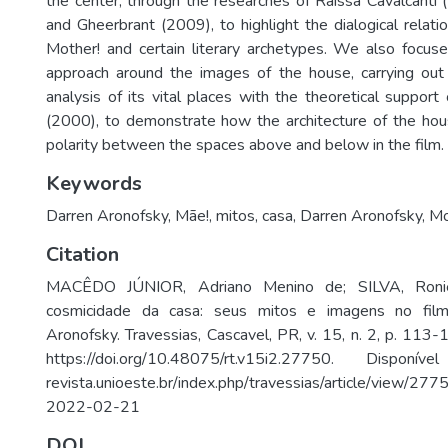
the center, through the researches of Raissa Cavalcanti
and Gheerbrant (2009), to highlight the dialogical relatio
Mother! and certain literary archetypes. We also focused,
approach around the images of the house, carrying out
analysis of its vital places with the theoretical suppor
(2000), to demonstrate how the architecture of the hou
polarity between the spaces above and below in the film.
Keywords
Darren Aronofsky
,
Mãe!
,
mitos
,
casa
,
Darren Aronofsky
,
Mo
Citation
MACÊDO JÚNIOR, Adriano Menino de; SILVA, Roni
cosmicidade da casa: seus mitos e imagens no fil
Aronofsky. Travessias, Cascavel, PR, v. 15, n. 2, p. 113
https://doi.org/10.48075/rt.v15i2.27750. Disponí
revista.unioeste.br/index.php/travessias/article/vie
2022-02-21
DOI