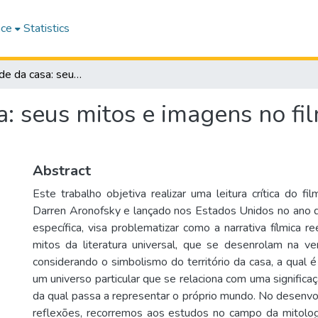
ace
Statistics
A cosmicidade da casa: seus mitos e imagens no filme Mãe!, de Darren Aronofsky
: seus mitos e imagens no fi
Abstract
Este trabalho objetiva realizar uma leitura crítica do fil
Darren Aronofsky e lançado nos Estados Unidos no ano 
específica, visa problematizar como a narrativa fílmica 
mitos da literatura universal, que se desenrolam na ve
considerando o simbolismo do território da casa, a qual
um universo particular que se relaciona com uma significa
da qual passa a representar o próprio mundo. No desenv
reflexões, recorremos aos estudos no campo da mitologia