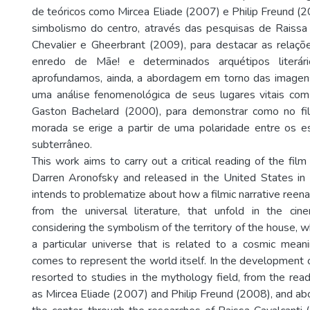
de teóricos como Mircea Eliade (2007) e Philip Freund (2
simbolismo do centro, através das pesquisas de Raissa
Chevalier e Gheerbrant (2009), para destacar as relaçõe
enredo de Mãe! e determinados arquétipos literário
aprofundamos, ainda, a abordagem em torno das imagens
uma análise fenomenológica de seus lugares vitais com 
Gaston Bachelard (2000), para demonstrar como no fil
morada se erige a partir de uma polaridade entre os e
subterrâneo.
This work aims to carry out a critical reading of the film
Darren Aronofsky and released in the United States in 2
intends to problematize about how a filmic narrative reena
from the universal literature, that unfold in the cin
considering the symbolism of the territory of the house, w
a particular universe that is related to a cosmic meani
comes to represent the world itself. In the development o
resorted to studies in the mythology field, from the read
as Mircea Eliade (2007) and Philip Freund (2008), and a