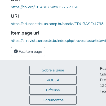
https://doi.org/10.48075/rt.v15i2.27750
URI
https://edubase.sbu.unicamp.br/handle/EDUBASE/4738
item.page.url
https://e-revista.unioeste.br/index.php/travessias/article
Full item page
Rua
Sobre a Base
Cid
Dis
VOCEA
130
Críterios
Tel
Documentos