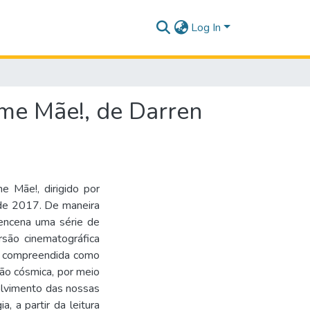
Log In
lme Mãe!, de Darren
me Mãe!, dirigido por
de 2017. De maneira
reencena uma série de
rsão cinematográfica
 é compreendida como
ção cósmica, por meio
olvimento das nossas
, a partir da leitura