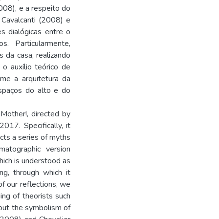
008), e a respeito do
 Cavalcanti (2008) e
s dialógicas entre o
s. Particularmente,
 da casa, realizando
o auxílio teórico de
me a arquitetura da
spaços do alto e do
 Mother!, directed by
017. Specifically, it
cts a series of myths
ematographic version
hich is understood as
ng, through which it
f our reflections, we
ing of theorists such
bout the symbolism of