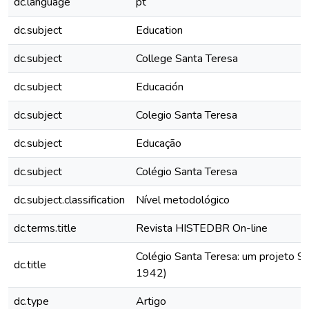
dc.language
pt
dc.subject
Education
dc.subject
College Santa Teresa
dc.subject
Educación
dc.subject
Colegio Santa Teresa
dc.subject
Educação
dc.subject
Colégio Santa Teresa
dc.subject.classification
Nível metodológico
dc.terms.title
Revista HISTEDBR On-line
Colégio Santa Teresa: um projeto Sc
dc.title
1942)
dc.type
Artigo