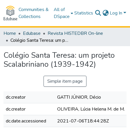
Communities &
All of
Statistics
Log In
Collections
DSpace
Home
Edubase
Revista HISTEDBR On-line
Colégio Santa Teresa: um projeto Scalabriniano (1939-1942)
Colégio Santa Teresa: um projeto
Scalabriniano (1939-1942)
Simple item page
dc.creator
GATTI JÚNIOR, Décio
dc.creator
OLIVEIRA, Lúcia Helena M. de M.
dc.date.accessioned
2021-07-06T18:44:28Z