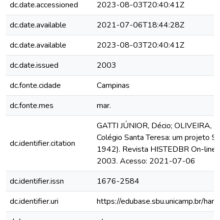
dc.date.accessioned
2023-08-03T20:40:41Z
dc.date.available
2021-07-06T18:44:28Z
dc.date.available
2023-08-03T20:40:41Z
dc.date.issued
2003
dc.fonte.cidade
Campinas
dc.fonte.mes
mar.
GATTI JÚNIOR, Décio; OLIVEIRA, Lú
Colégio Santa Teresa: um projeto Sc
dc.identifier.citation
1942). Revista HISTEDBR On-line , 
2003. Acesso: 2021-07-06
dc.identifier.issn
1676-2584
dc.identifier.uri
https://edubase.sbu.unicamp.br/h