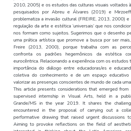
2010, 2005) e os estudos das culturas visuais voltados à
pesquisados por Abreu e Álvares (2019) e Mirzoef
problematiza a invasão cultural (FREIRE, 2013, 2000) e
regulação da arte e estética ‘universais’ que nos condici
nos formam como sujeitos. Sugerimos que o desenho pe
uma prática artística que promove a busca por ser mais
Freire (2013, 2000), porque trabalha com as perce
confronta os padrões hegemônicos da estética con
eurocêntrica. Relacionando a experiência com os estudos t
importância do diálogo entre educadoras/es e educand
coletiva do conhecimento e de um espaço educativo 
valorizar as presenças conscientes de mundo de cada uma
This article presents considerations that emerged from 
supervised internship in Visual Arts, held in a pub
Grande/MS in the year 2019. It shares the challenge
encountered in the proposal of carrying out a colle
performative drawing that raised urgent discussions t
Aiming to provoke reflections on the field of aesthet