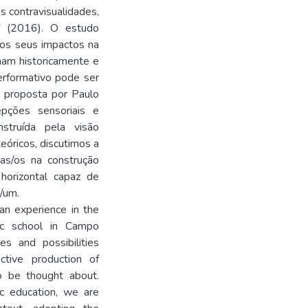
s contravisualidades,
f (2016). O estudo
 os seus impactos na
onam historicamente e
rformativo pode ser
, proposta por Paulo
pções sensoriais e
struída pela visão
eóricos, discutimos a
as/os na construção
horizontal capaz de
/um.
an experience in the
lic school in Campo
s and possibilities
ctive production of
o be thought about.
ic education, we are