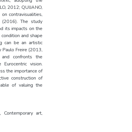
ntext, adopting the
LO, 2012; QUIJANO,
on contravisualities,
 (2016). The study
d its impacts on the
ly condition and shape
 can be an artistic
y Paulo Freire (2013,
 and confronts the
Eurocentric vision.
uss the importance of
tive construction of
able of valuing the
o
,
Contemporary art
,