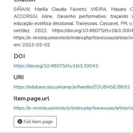
SIÑANI, Marília Claudia Favreto; VIEIRA, Mayara Cr
ACCORSSI, Aline. Desenho performativo: traçando
educação estética decolonial. Travessias, Cascavel, PR, v.
set/dez. 2022. https://doi.org/10.48075/rt.v16i3.30
https://e-revista.unioeste.br/index.php/travessias/artic
em: 2023-02-02
DOI
https://doi.org/10.48075/rt.v16i3.30043
URI
https://edubase.sbu.unicamp.br/handle/EDUBASE/8692
item.page.url
https://e-revista.unioeste.br/index.php/travessias/article
Full item page