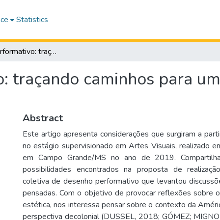
ace
Statistics
Desenho performativo: traçando caminhos para uma educação estética decolonial
: traçando caminhos para um
Abstract
Este artigo apresenta considerações que surgiram a part
no estágio supervisionado em Artes Visuais, realizado e
em Campo Grande/MS no ano de 2019. Compartilha
possibilidades encontrados na proposta de realizaç
coletiva de desenho performativo que levantou discuss
pensadas. Com o objetivo de provocar reflexões sobre 
estética, nos interessa pensar sobre o contexto da Améri
perspectiva decolonial (DUSSEL, 2018; GÓMEZ; MIGNO