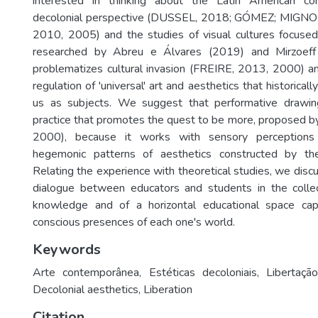
interested in thinking about the Latin American co
decolonial perspective (DUSSEL, 2018; GÓMEZ; MIGNO
2010, 2005) and the studies of visual cultures focused 
researched by Abreu e Álvares (2019) and Mirzoeff
problematizes cultural invasion (FREIRE, 2013, 2000) an
regulation of 'universal' art and aesthetics that historical
us as subjects. We suggest that performative drawing
practice that promotes the quest to be more, proposed b
2000), because it works with sensory perceptions
hegemonic patterns of aesthetics constructed by the 
Relating the experience with theoretical studies, we disc
dialogue between educators and students in the collec
knowledge and of a horizontal educational space cap
conscious presences of each one's world.
Keywords
Arte contemporânea
,
Estéticas decoloniais
,
Libertaçã
Decolonial aesthetics
,
Liberation
Citation