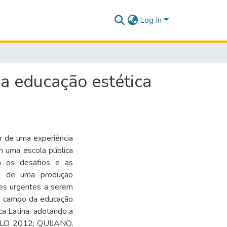
Log In
a educação estética
ir de uma experiência
m uma escola pública
 os desafios e as
ão de uma produção
ões urgentes a serem
o campo da educação
ca Latina, adotando a
LO, 2012; QUIJANO,