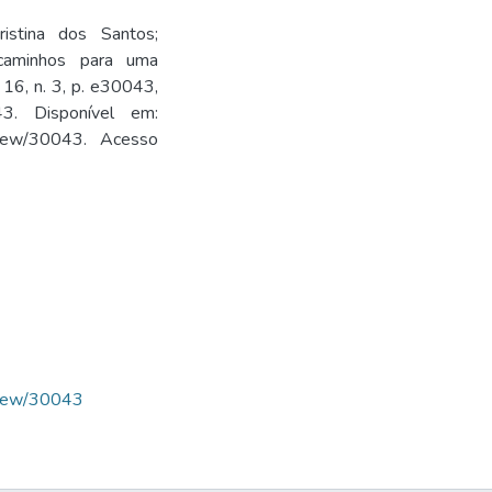
istina dos Santos;
 caminhos para uma
 16, n. 3, p. e30043,
043. Disponível em:
le/view/30043. Acesso
/view/30043