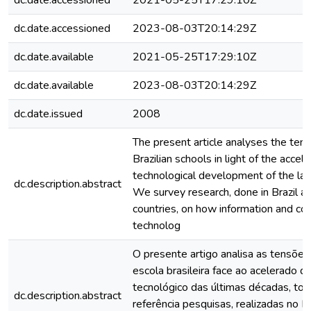
dc.date.accessioned
2021-05-25T17:29:10Z
dc.date.accessioned
2023-08-03T20:14:29Z
dc.date.available
2021-05-25T17:29:10Z
dc.date.available
2023-08-03T20:14:29Z
dc.date.issued
2008
The present article analyses the tens
Brazilian schools in light of the accel
technological development of the la
dc.description.abstract
We survey research, done in Brazil an
countries, on how information and c
technolog
O presente artigo analisa as tensões 
escola brasileira face ao acelerado 
tecnológico das últimas décadas, t
dc.description.abstract
referência pesquisas, realizadas no B