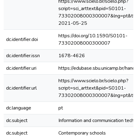
https://www.scielo.br/scielo.php?
script=sci_arttext&pid=S0101-
73302008000300007&lng=pt&tlng
2021-05-25
https://doi.org/10.1590/S0101-
dc.identifier.doi
73302008000300007
dc.identifier.issn
1678-4626
dc.identifier.uri
https://edubase.sbu.unicamp.br/ha
https://www.scielo.br/scielo.php?
dc.identifier.url
script=sci_arttext&pid=S0101-
73302008000300007&lng=pt&tln
dc.language
pt
dc.subject
Information and communication techn
dc.subject
Contemporary schools