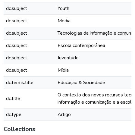
dc.subject
Youth
dc.subject
Media
dc.subject
Tecnologias da informação e comunic
dc.subject
Escola contemporânea
dc.subject
Juventude
dc.subject
Mídia
dc.terms.title
Educação & Sociedade
O contexto dos novos recursos tecn
dc.title
informação e comunicação e a escola
dc.type
Artigo
Collections