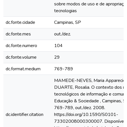
sobre modos de uso e de apropriaçã
tecnologias
dc.fonte.cidade
Campinas, SP
dc.fonte.mes
out./dez.
dc.fonte.numero
104
dc.fonte.volume
29
dc.format.medium
769-789
MAMEDE-NEVES, Maria Apparecida
DUARTE, Rosalia. O contexto dos n
tecnológicos de informação e comunic
Educação & Sociedade , Campinas, SP,
769-789, out./dez. 2008.
dc.identifier.citation
https://doi.org/10.1590/S0101-
73302008000300007. Disponível 