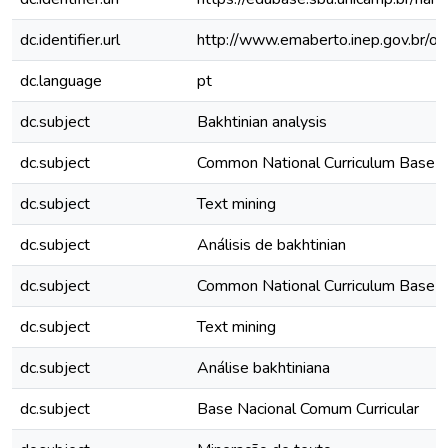
dc.identifier.url
http://www.emaberto.inep.gov.br/oj
dc.language
pt
dc.subject
Bakhtinian analysis
dc.subject
Common National Curriculum Base
dc.subject
Text mining
dc.subject
Análisis de bakhtinian
dc.subject
Common National Curriculum Base
dc.subject
Text mining
dc.subject
Análise bakhtiniana
dc.subject
Base Nacional Comum Curricular