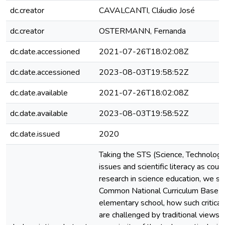
dc.creator
CAVALCANTI, Cláudio José
dc.creator
OSTERMANN, Fernanda
dc.date.accessioned
2021-07-26T18:02:08Z
dc.date.accessioned
2023-08-03T19:58:52Z
dc.date.available
2021-07-26T18:02:08Z
dc.date.available
2023-08-03T19:58:52Z
dc.date.issued
2020
Taking the STS (Science, Technology 
issues and scientific literacy as coun
research in science education, we so
Common National Curriculum Base (B
elementary school, how such critical
are challenged by traditional views t