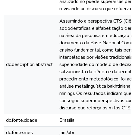
analizado no puede superar las perspe
revisando un discurso que refuerza lo
Assumindo a perspectiva CTS (Ciênc
sociocientíficas e alfabetização cie
na área da pesquisa em educação em 
documento da Base Nacional Comum 
ensino fundamental, como tais persp
interpeladas por visões tradicionai
dc.description.abstract
superioridade do modelo de decisõe
salvacionista da ciência e da tecno
procedimento metodológico, foi ado
análise metalinguística bakhtiniana 
mining). Os resultados indicam que 
consegue superar perspectivas curric
discurso que reforça os mitos CTS n
dc.fonte.cidade
Brasília
dc.fonte.mes
jan./abr.