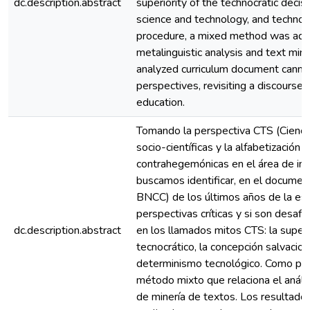
dc.description.abstract
superiority of the technocratic decis
science and technology, and technol
procedure, a mixed method was adop
metalinguistic analysis and text mini
analyzed curriculum document cannot 
perspectives, revisiting a discourse 
education.
Tomando la perspectiva CTS (Ciencia
socio-científicas y la alfabetización 
contrahegemónicas en el área de inve
buscamos identificar, en el documen
BNCC) de los últimos años de la esc
perspectivas críticas y si son desafi
dc.description.abstract
en los llamados mitos CTS: la super
tecnocrático, la concepción salvacioni
determinismo tecnológico. Como pr
método mixto que relaciona el análisi
de minería de textos. Los resultados