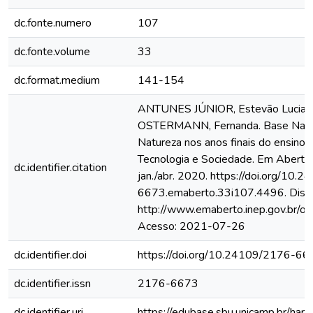
dc.fonte.numero
107
dc.fonte.volume
33
dc.format.medium
141-154
ANTUNES JÚNIOR, Estevão Luciano
OSTERMANN, Fernanda. Base Naciona
Natureza nos anos finais do ensino 
Tecnologia e Sociedade. Em Aberto , 
dc.identifier.citation
jan./abr. 2020. https://doi.org/10
6673.emaberto.33i107.4496. Dispo
http://www.emaberto.inep.gov.br/oj
Acesso: 2021-07-26
dc.identifier.doi
https://doi.org/10.24109/2176-6
dc.identifier.issn
2176-6673
dc.identifier.uri
https://edubase.sbu.unicamp.br/h