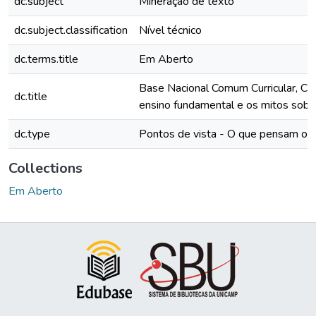
dc.subject
Mineração de texto
dc.subject.classification
Nível técnico
dc.terms.title
Em Aberto
Base Nacional Comum Curricular, Ciê
dc.title
ensino fundamental e os mitos sobre
dc.type
Pontos de vista - O que pensam out
Collections
Em Aberto