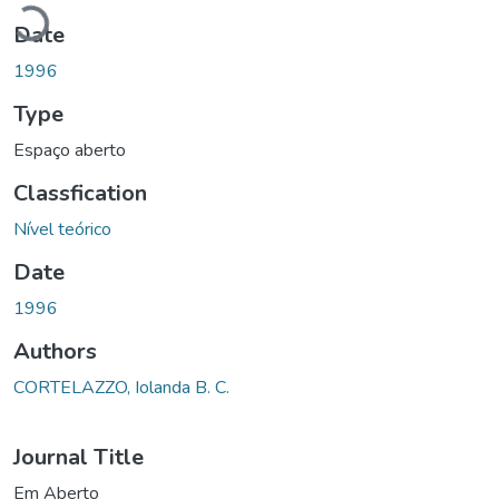
Loading...
Date
1996
Type
Espaço aberto
Classfication
Nível teórico
Date
1996
Authors
CORTELAZZO, Iolanda B. C.
Journal Title
Em Aberto