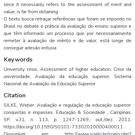
since it necessarily refers to the assessment of merit and
value, is far from obtaining
O texto busca retraçar referências que foram se impondo no
Brasil no debate e prática da avaliação do ensino superior e
que têm informado um processo que, por necessariamente
remeter à avaliação de mérito e de valor, está longe de
conseguir adesão entusia
Keywords
University crisis
,
Assessment of higher education
,
Crise da
universidade
,
Avaliação da educação superior
,
Sistema
Nacional de Avaliação da Educação Superior
Citation
SILKE, Weber. Avaliação e regulação da educação superior:
conquistas e impasses. Educação & Sociedade , Campinas,
SP, v.31, n. 113, p. 1247-1269., out./dez. 2011.
https://doi.org/10.1590/S0101-73302010000400011 .
Disponível em: http://www.scielo.br/scielo.php?