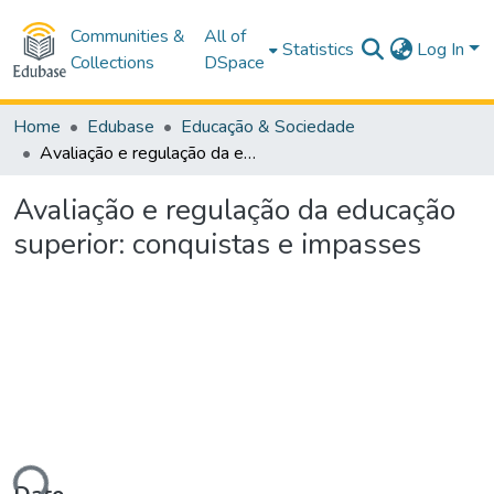
Communities &
All of
Statistics
Log In
Collections
DSpace
Home
Edubase
Educação & Sociedade
Avaliação e regulação da educação superior: conquistas e impasses
Avaliação e regulação da educação
superior: conquistas e impasses
ding...