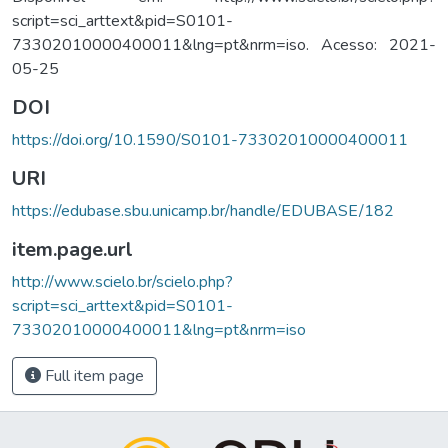
script=sci_arttext&pid=S0101-
73302010000400011&lng=pt&nrm=iso. Acesso: 2021-
05-25
DOI
https://doi.org/10.1590/S0101-73302010000400011
URI
https://edubase.sbu.unicamp.br/handle/EDUBASE/182
item.page.url
http://www.scielo.br/scielo.php?
script=sci_arttext&pid=S0101-
73302010000400011&lng=pt&nrm=iso
Full item page