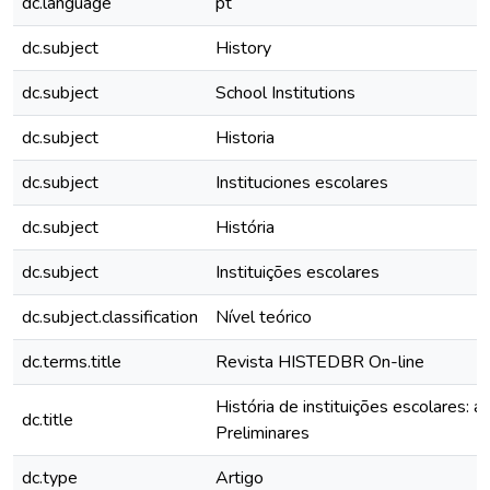
dc.language
pt
dc.subject
History
dc.subject
School Institutions
dc.subject
Historia
dc.subject
Instituciones escolares
dc.subject
História
dc.subject
Instituições escolares
dc.subject.classification
Nível teórico
dc.terms.title
Revista HISTEDBR On-line
História de instituições escolares:
dc.title
Preliminares
dc.type
Artigo