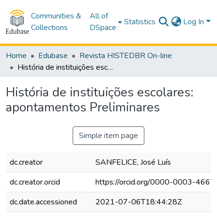
Communities &
All of
Statistics
Log In
Collections
DSpace
Home
Edubase
Revista HISTEDBR On-line
História de instituições escolares: apontamentos Preliminares
História de instituições escolares:
apontamentos Preliminares
Simple item page
dc.creator
SANFELICE, José Luís
dc.creator.orcid
https://orcid.org/0000-0003-466
dc.date.accessioned
2021-07-06T18:44:28Z