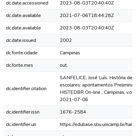
dc.date.accessioned
2023-08-03T20:40:40Z
dc.date.available
2021-07-06T18:44:28Z
dc.date.available
2023-08-03T20:40:40Z
dc.date.issued
2002
dc.fonte.cidade
Campinas
dc.fonte.mes
out.
SANFELICE, José Luís. História de i
escolares: apontamentos Preliminar
dc.identifier.citation
HISTEDBR On-line , Campinas, v.ou
2021-07-06
dc.identifier.issn
1676-2584
dc.identifier.uri
https://edubase.sbu.unicamp.br/h