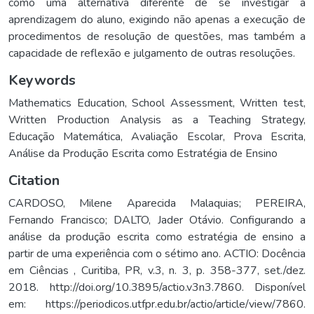
como uma alternativa diferente de se investigar a
aprendizagem do aluno, exigindo não apenas a execução de
procedimentos de resolução de questões, mas também a
capacidade de reflexão e julgamento de outras resoluções.
Keywords
Mathematics Education
,
School Assessment
,
Written test
,
Written Production Analysis as a Teaching Strategy
,
Educação Matemática
,
Avaliação Escolar
,
Prova Escrita
,
Análise da Produção Escrita como Estratégia de Ensino
Citation
CARDOSO, Milene Aparecida Malaquias; PEREIRA,
Fernando Francisco; DALTO, Jader Otávio. Configurando a
análise da produção escrita como estratégia de ensino a
partir de uma experiência com o sétimo ano. ACTIO: Docência
em Ciências , Curitiba, PR, v.3, n. 3, p. 358-377, set./dez.
2018. http://doi.org/10.3895/actio.v3n3.7860. Disponível
em: https://periodicos.utfpr.edu.br/actio/article/view/7860.