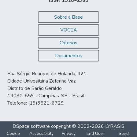
ISSN 1518-6385
Sobre a Base
VOCEA
Críterios
Documentos
Rua Sérgio Buarque de Holanda, 421
Cidade Univesitária Zeferino Vaz
Distrito de Barão Geraldo
13080-859 - Campinas-SP - Brasil
Telefone: (19)3521-6729
DSpace software
copyright © 2002-2026
LYRASIS
Cookie
Accessibility
Privacy
End User
Send