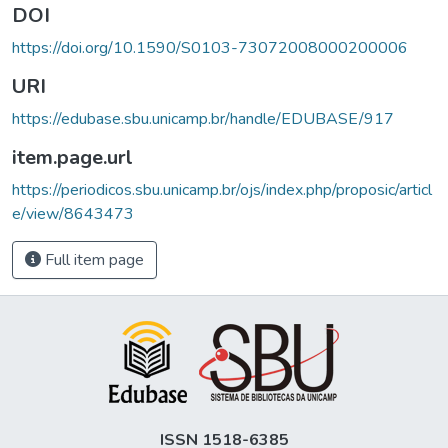
DOI
https://doi.org/10.1590/S0103-73072008000200006
URI
https://edubase.sbu.unicamp.br/handle/EDUBASE/917
item.page.url
https://periodicos.sbu.unicamp.br/ojs/index.php/proposic/articl
e/view/8643473
Full item page
ISSN 1518-6385