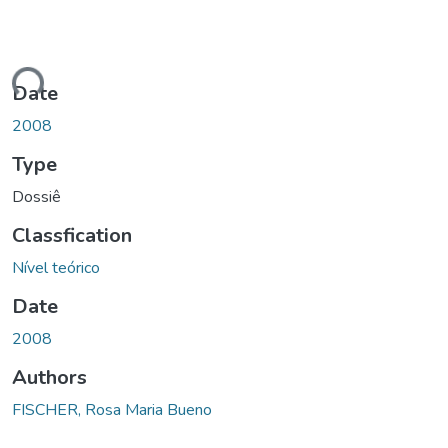
ding...
Date
2008
Type
Dossiê
Classfication
Nível teórico
Date
2008
Authors
FISCHER, Rosa Maria Bueno