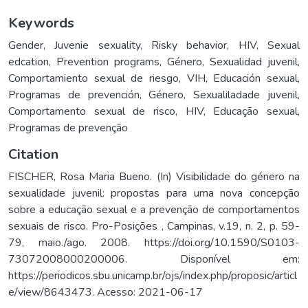
Keywords
Gender
,
Juvenie sexuality
,
Risky behavior
,
HIV
,
Sexual
edcation
,
Prevention programs
,
Género
,
Sexualidad juvenil
,
Comportamiento sexual de riesgo
,
VIH
,
Educación sexual
,
Programas de prevención
,
Género
,
Sexualiladade juvenil
,
Comportamento sexual de risco
,
HIV
,
Educação sexual
,
Programas de prevenção
Citation
FISCHER, Rosa Maria Bueno. (In) Visibilidade do género na
sexualidade juvenil: propostas para uma nova concepção
sobre a educação sexual e a prevenção de comportamentos
sexuais de risco. Pro-Posições , Campinas, v.19, n. 2, p. 59-
79, maio./ago. 2008. https://doi.org/10.1590/S0103-
73072008000200006. Disponível em:
https://periodicos.sbu.unicamp.br/ojs/index.php/proposic/articl
e/view/8643473. Acesso: 2021-06-17