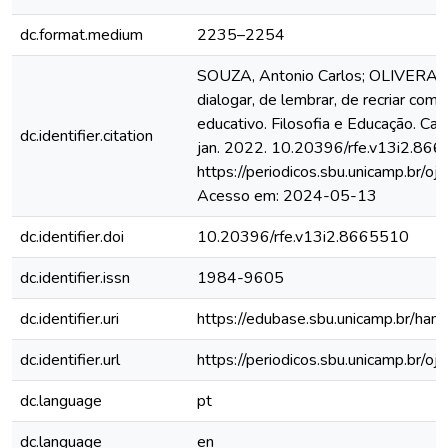
dc.format.medium
2235–2254
SOUZA, Antonio Carlos; OLIVERA, Lu
dialogar, de lembrar, de recriar como
educativo. Filosofia e Educação. Cam
dc.identifier.citation
jan. 2022. 10.20396/rfe.v13i2.866
https://periodicos.sbu.unicamp.br/oj
Acesso em: 2024-05-13
dc.identifier.doi
10.20396/rfe.v13i2.8665510
dc.identifier.issn
1984-9605
dc.identifier.uri
https://edubase.sbu.unicamp.br/
dc.identifier.url
https://periodicos.sbu.unicamp.br/oj
dc.language
pt
dc.language
en