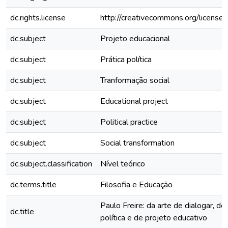
dc.rights.license
http://creativecommons.org/licenses
dc.subject
Projeto educacional
dc.subject
Prática política
dc.subject
Tranformação social
dc.subject
Educational project
dc.subject
Political practice
dc.subject
Social transformation
dc.subject.classification
Nível teórico
dc.terms.title
Filosofia e Educação
Paulo Freire: da arte de dialogar, de
dc.title
política e de projeto educativo