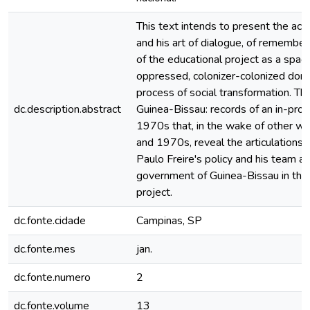
This text intends to present the actu
and his art of dialogue, of rememberin
of the educational project as a spa
oppressed, colonizer-colonized domin
process of social transformation. Th
dc.description.abstract
Guinea-Bissau: records of an in-proc
1970s that, in the wake of other wr
and 1970s, reveal the articulations
Paulo Freire's policy and his team as
government of Guinea-Bissau in the e
project.
dc.fonte.cidade
Campinas, SP
dc.fonte.mes
jan.
dc.fonte.numero
2
dc.fonte.volume
13