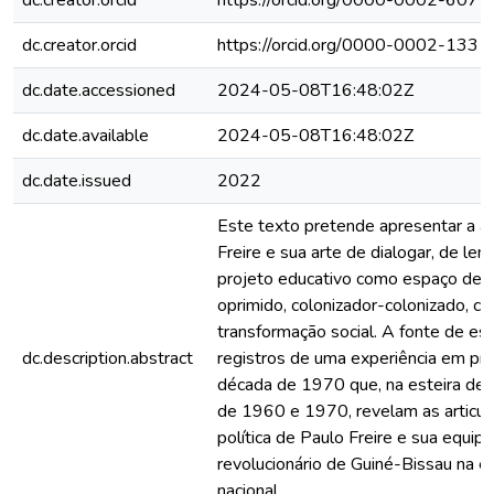
dc.creator.orcid
https://orcid.org/0000-0002-607
dc.creator.orcid
https://orcid.org/0000-0002-133
dc.date.accessioned
2024-05-08T16:48:02Z
dc.date.available
2024-05-08T16:48:02Z
dc.date.issued
2022
Este texto pretende apresentar a at
Freire e sua arte de dialogar, de lemb
projeto educativo como espaço de 
oprimido, colonizador-colonizado, c
transformação social. A fonte de es
dc.description.abstract
registros de uma experiência em pr
década de 1970 que, na esteira de 
de 1960 e 1970, revelam as articul
política de Paulo Freire e sua equi
revolucionário de Guiné-Bissau na e
nacional.