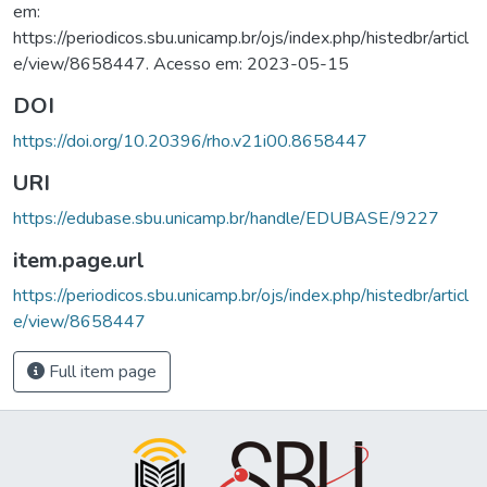
em:
https://periodicos.sbu.unicamp.br/ojs/index.php/histedbr/articl
e/view/8658447. Acesso em: 2023-05-15
DOI
https://doi.org/10.20396/rho.v21i00.8658447
URI
https://edubase.sbu.unicamp.br/handle/EDUBASE/9227
item.page.url
https://periodicos.sbu.unicamp.br/ojs/index.php/histedbr/articl
e/view/8658447
Full item page