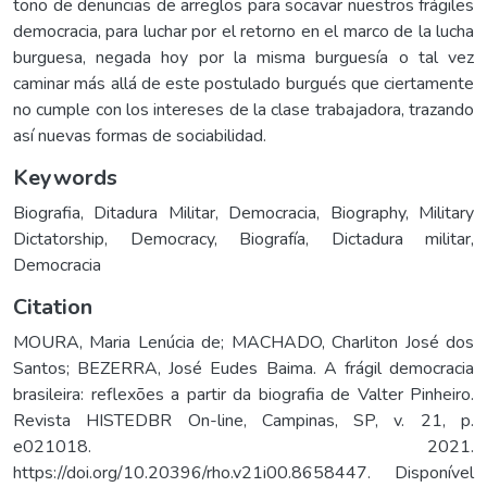
tono de denuncias de arreglos para socavar nuestros frágiles
democracia, para luchar por el retorno en el marco de la lucha
burguesa, negada hoy por la misma burguesía o tal vez
caminar más allá de este postulado burgués que ciertamente
no cumple con los intereses de la clase trabajadora, trazando
así nuevas formas de sociabilidad.
Keywords
Biografia
,
Ditadura Militar
,
Democracia
,
Biography
,
Military
Dictatorship
,
Democracy
,
Biografía
,
Dictadura militar
,
Democracia
Citation
MOURA, Maria Lenúcia de; MACHADO, Charliton José dos
Santos; BEZERRA, José Eudes Baima. A frágil democracia
brasileira: reflexões a partir da biografia de Valter Pinheiro.
Revista HISTEDBR On-line, Campinas, SP, v. 21, p.
e021018. 2021.
https://doi.org/10.20396/rho.v21i00.8658447. Disponível