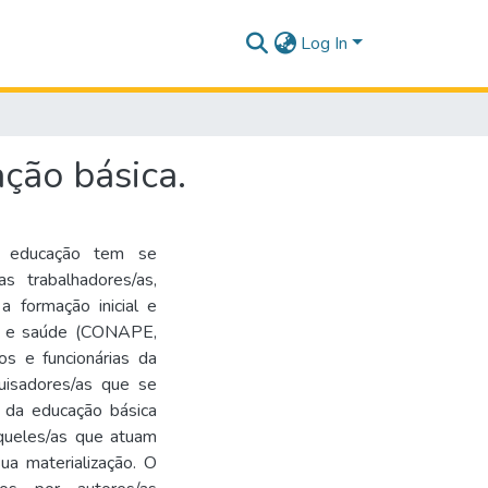
Log In
ação básica.
da educação tem se
s trabalhadores/as,
a formação inicial e
lho e saúde (CONAPE,
ios e funcionárias da
uisadores/as que se
 da educação básica
queles/as que atuam
a materialização. O