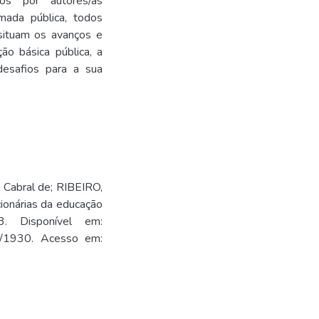
os por autores/as
mada pública, todos
 situam os avanços e
ão básica pública, a
desafios para a sua
abral de; RIBEIRO,
cionárias da educação
3. Disponível em:
iew/1930. Acesso em: