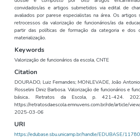
dossiê é composto por oito artigos encaminhad
convidados/as e artigos submetidos via edital de cha
avaliados por parese especialistas na área. Os artigos
retrocessos da valorização de funcionários/as da educaç
partir das políticas de formação da categoria e dos 
materialização.
Keywords
Valorização de funcionários da escola
,
CNTE
Citation
DOURADO, Luiz Fernandes; MONLEVADE, João Antonio C
Rosselini Diniz Barbosa. Valorização de funcionários e fun
básica.. Retratos da Escola, p. 421-424. 202
https://retratosdaescola.emnuvens.com.br/rde/article/v
2025-03-06
URI
https://edubase.sbu.unicamp.br/handle/EDUBASE/11780