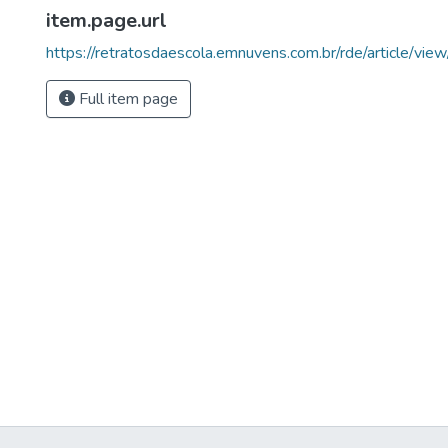
item.page.url
https://retratosdaescola.emnuvens.com.br/rde/article/vi
Full item page