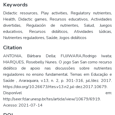
Keywords
Didactic resources
,
Play activities
,
Regulatory nutrientes
,
Health
,
Didactic games
,
Recursos educativos
,
Actividades
divertidas
,
Regulación de nutrientes
,
Salud
,
Juegos
educativos
,
Recursos didáticos
,
Atividades lúdicas
,
Nutrientes reguladores
,
Saúde
,
Jogos didáticos
Citation
ANTONIA, Bárbara Della; FUJIWARA,Rodrigo Iwata;
MARQUES, Rosebelly Nunes. O jogo San San como recurso
didático de apoio nas discussões sobre nutrientes
reguladores no ensino fundamental. Temas em Educação e
Saúde , Araraquara, v.13, n. 2, p. 301-316, jul./dez. 2017.
https://doi.org/10.26673/rtes.v13.n2.jul-dez.2017.10679.
Disponível em:
http://seer.fclar.unesp.br/tes/article/view/10679/6919.
Acesso: 2021-07-14