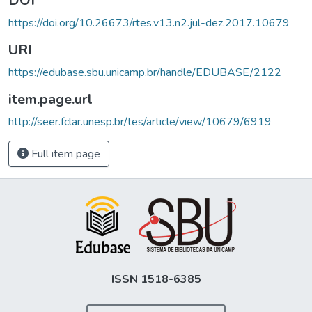
DOI
https://doi.org/10.26673/rtes.v13.n2.jul-dez.2017.10679
URI
https://edubase.sbu.unicamp.br/handle/EDUBASE/2122
item.page.url
http://seer.fclar.unesp.br/tes/article/view/10679/6919
Full item page
ISSN 1518-6385