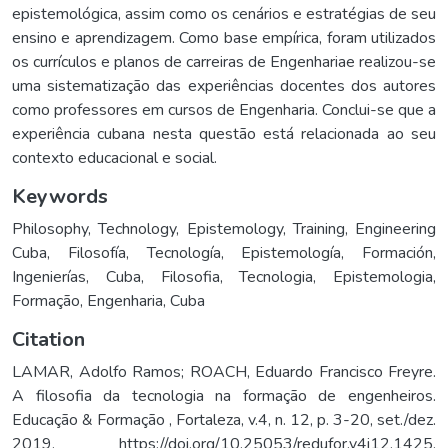
epistemológica, assim como os cenários e estratégias de seu
ensino e aprendizagem. Como base empírica, foram utilizados
os currículos e planos de carreiras de Engenhariae realizou-se
uma sistematização das experiências docentes dos autores
como professores em cursos de Engenharia. Conclui-se que a
experiência cubana nesta questão está relacionada ao seu
contexto educacional e social.
Keywords
Philosophy
,
Technology
,
Epistemology
,
Training
,
Engineering
Cuba
,
Filosofía
,
Tecnología
,
Epistemología
,
Formación
,
Ingenierías
,
Cuba
,
Filosofia
,
Tecnologia
,
Epistemologia
,
Formação
,
Engenharia
,
Cuba
Citation
LAMAR, Adolfo Ramos; ROACH, Eduardo Francisco Freyre.
A filosofia da tecnologia na formação de engenheiros.
Educação & Formação , Fortaleza, v.4, n. 12, p. 3-20, set./dez.
2019. https://doi.org/10.25053/redufor.v4i12.1425.