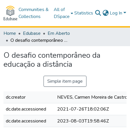
Communities &
All of
Statistics
Log In
Collections
DSpace
Home
Edubase
Em Aberto
O desafio contemporâneo da educação a distância
O desafio contemporâneo da
educação a distância
Simple item page
dc.creator
NEVES, Carmen Moreira de Castro
dc.date.accessioned
2021-07-26T18:02:06Z
dc.date.accessioned
2023-08-03T19:58:46Z