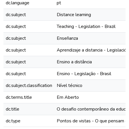
dc.language
pt
dc.subject
Distance learning
dc.subject
Teaching - Legislation - Brazil
dc.subject
Enseñanza
dc.subject
Aprendizaje a distancia - Legislación
dc.subject
Ensino a distância
dc.subject
Ensino - Legislação - Brasil
dc.subject.classification
Nível técnico
dc.terms.title
Em Aberto
dc.title
O desafio contemporâneo da educaç
dc.type
Pontos de vistas - O que pensam ou