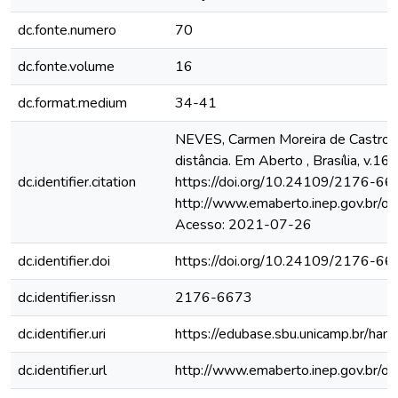
dc.fonte.numero
70
dc.fonte.volume
16
dc.format.medium
34-41
NEVES, Carmen Moreira de Castro. 
distância. Em Aberto , Brasília, v.16,
dc.identifier.citation
https://doi.org/10.24109/2176-66
http://www.emaberto.inep.gov.br/oj
Acesso: 2021-07-26
dc.identifier.doi
https://doi.org/10.24109/2176-6
dc.identifier.issn
2176-6673
dc.identifier.uri
https://edubase.sbu.unicamp.br/h
dc.identifier.url
http://www.emaberto.inep.gov.br/oj