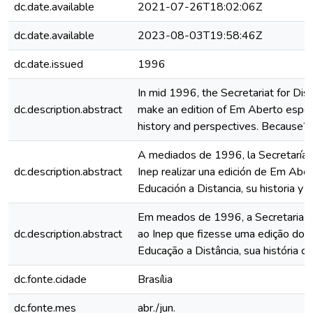
dc.date.available
2021-07-26T18:02:06Z
dc.date.available
2023-08-03T19:58:46Z
dc.date.issued
1996
In mid 1996, the Secretariat for Di
dc.description.abstract
make an edition of Em Aberto especi
history and perspectives. Because?
A mediados de 1996, la Secretaría d
dc.description.abstract
Inep realizar una edición de Em Abe
Educación a Distancia, su historia y
Em meados de 1996, a Secretaria de
dc.description.abstract
ao Inep que fizesse uma edição do
Educação a Distância, sua história c
dc.fonte.cidade
Brasília
dc.fonte.mes
abr./jun.