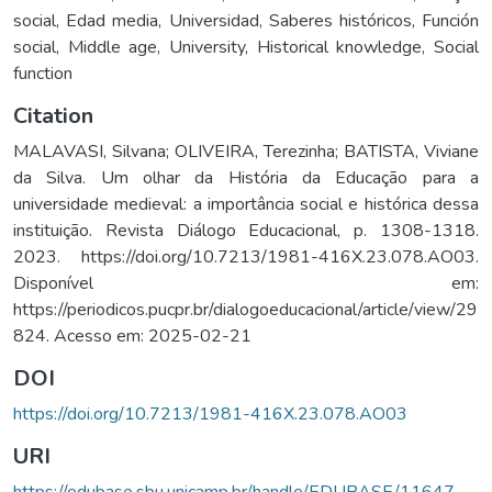
social
,
Edad media
,
Universidad
,
Saberes históricos
,
Función
social
,
Middle age
,
University
,
Historical knowledge
,
Social
function
Citation
MALAVASI, Silvana; OLIVEIRA, Terezinha; BATISTA, Viviane
da Silva. Um olhar da História da Educação para a
universidade medieval: a importância social e histórica dessa
instituição. Revista Diálogo Educacional, p. 1308-1318.
2023. https://doi.org/10.7213/1981-416X.23.078.AO03.
Disponível em:
https://periodicos.pucpr.br/dialogoeducacional/article/view/29
824. Acesso em: 2025-02-21
DOI
https://doi.org/10.7213/1981-416X.23.078.AO03
URI
https://edubase.sbu.unicamp.br/handle/EDUBASE/11647