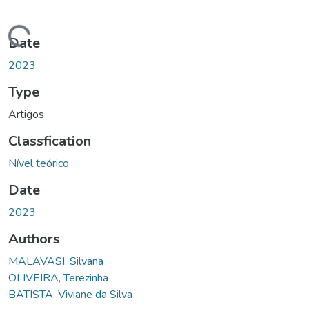
ding...
Date
2023
Type
Artigos
Classfication
Nível teórico
Date
2023
Authors
MALAVASI, Silvana
OLIVEIRA, Terezinha
BATISTA, Viviane da Silva