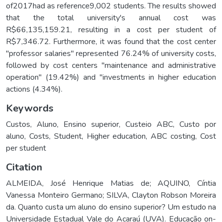
of2017had as reference9,002 students. The results showed
that the total university's annual cost was
R$66,135,159.21, resulting in a cost per student of
R$7,346.72. Furthermore, it was found that the cost center
"professor salaries" represented 76.24% of university costs,
followed by cost centers "maintenance and administrative
operation" (19.42%) and "investments in higher education
actions (4.34%).
Keywords
Custos
,
Aluno
,
Ensino superior
,
Custeio ABC
,
Custo por
aluno
,
Costs
,
Student
,
Higher education
,
ABC costing
,
Cost
per student
Citation
ALMEIDA, José Henrique Matias de; AQUINO, Cíntia
Vanessa Monteiro Germano; SILVA, Clayton Robson Moreira
da. Quanto custa um aluno do ensino superior? Um estudo na
Universidade Estadual Vale do Acaraú (UVA). Educação on-