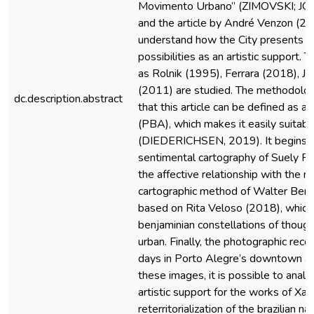
Movimento Urbano” (ZIMOVSKI; J
and the article by André Venzon (2
understand how the City presents i
possibilities as an artistic support. 
as Rolnik (1995), Ferrara (2018), J
(2011) are studied. The methodolo
dc.description.abstract
that this article can be defined as a
(PBA), which makes it easily suitabl
(DIEDERICHSEN, 2019). It begins wi
sentimental cartography of Suely Rol
the affective relationship with the r
cartographic method of Walter Benj
based on Rita Veloso (2018), which
benjaminian constellations of though
urban. Finally, the photographic reco
days in Porto Alegre’s downtown a
these images, it is possible to analy
artistic support for the works of Xa
reterritorialization of the brazilian n