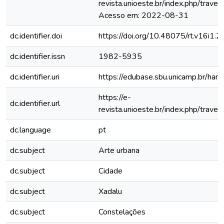
revista.unioeste.br/index.php/traves
Acesso em: 2022-08-31
dc.identifier.doi
https://doi.org/10.48075/rt.v16i1.
dc.identifier.issn
1982-5935
dc.identifier.uri
https://edubase.sbu.unicamp.br/h
https://e-
dc.identifier.url
revista.unioeste.br/index.php/trave
dc.language
pt
dc.subject
Arte urbana
dc.subject
Cidade
dc.subject
Xadalu
dc.subject
Constelações