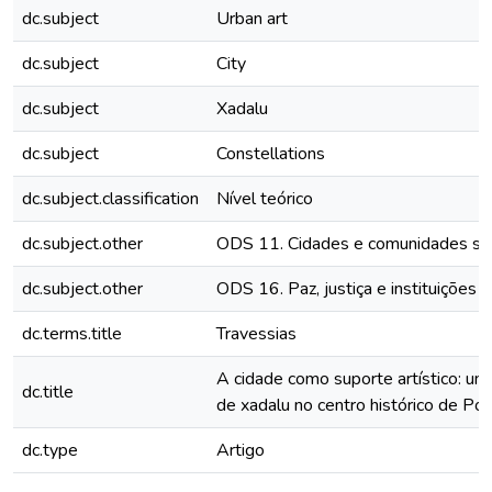
dc.subject
Urban art
dc.subject
City
dc.subject
Xadalu
dc.subject
Constellations
dc.subject.classification
Nível teórico
dc.subject.other
ODS 11. Cidades e comunidades su
dc.subject.other
ODS 16. Paz, justiça e instituições e
dc.terms.title
Travessias
A cidade como suporte artístico: u
dc.title
de xadalu no centro histórico de Po
dc.type
Artigo