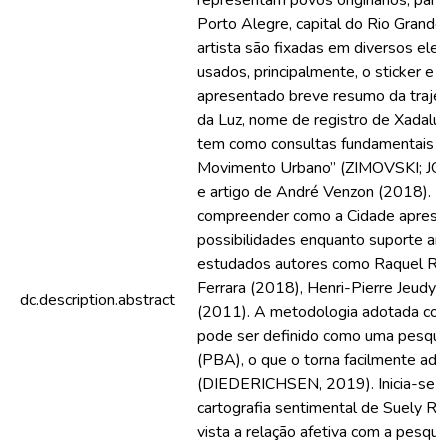
representam povos originários, para
Porto Alegre, capital do Rio Grande
artista são fixadas em diversos el
usados, principalmente, o sticker e o
apresentado breve resumo da trajet
da Luz, nome de registro de Xadalu.
tem como consultas fundamentais o
Movimento Urbano” (ZIMOVSKI; J
e artigo de André Venzon (2018). E
compreender como a Cidade aprese
possibilidades enquanto suporte artís
estudados autores como Raquel Roln
Ferrara (2018), Henri-Pierre Jeudy
dc.description.abstract
(2011). A metodologia adotada cons
pode ser definido como uma pesqui
(PBA), o que o torna facilmente ade
(DIEDERICHSEN, 2019). Inicia-se c
cartografia sentimental de Suely Ro
vista a relação afetiva com a pesqui