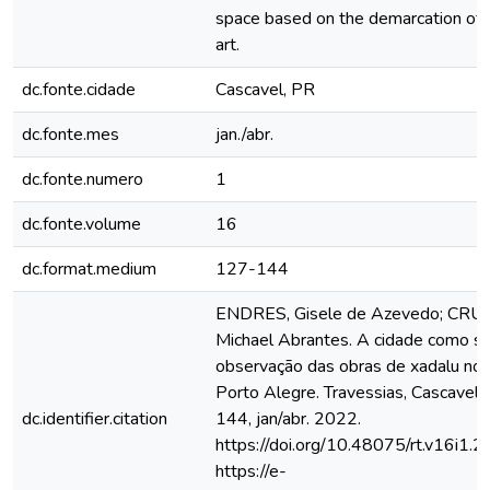
space based on the demarcation of t
art.
dc.fonte.cidade
Cascavel, PR
dc.fonte.mes
jan./abr.
dc.fonte.numero
1
dc.fonte.volume
16
dc.format.medium
127-144
ENDRES, Gisele de Azevedo; CRUZ,
Michael Abrantes. A cidade como sup
observação das obras de xadalu no c
Porto Alegre. Travessias, Cascavel, P
dc.identifier.citation
144, jan/abr. 2022.
https://doi.org/10.48075/rt.v16i1.2
https://e-