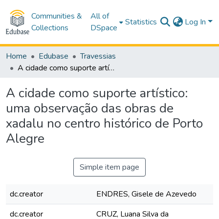
Communities &
All of
Statistics
Log In
Collections
DSpace
Home
Edubase
Travessias
A cidade como suporte artístico: uma observação das obras de xadalu no centro histórico de Porto Alegre
A cidade como suporte artístico:
uma observação das obras de
xadalu no centro histórico de Porto
Alegre
Simple item page
dc.creator
ENDRES, Gisele de Azevedo
dc.creator
CRUZ, Luana Silva da