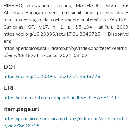
RIBEIRO, Alessandro Jacques; MACHADO, Silvia Dias
Alcântara. Equação e seus multisignificados: potencialidades
para a construção do conhecimento matemático. Zetetiké ,
Campinas, SP, v.17, n. 1, p. 85-104, jan./jun. 2009.
https://doi.org/10.20396/zet.v17i31.8646725. Disponível
em:
https://periodicos.sbu.unicamp.br/ojs/index.php/zetetike/articl
e/view/8646725. Acesso: 2021-08-02
DOI
https://doi.org/10.20396/zet.v17i31.8646725
URI
https://edubase.sbu.unicamp.br/handle/EDUBASE/3413
item.page.url
https://periodicos.sbu.unicamp.br/ojs/index.php/zetetike/articl
e/view/8646725