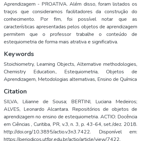
Aprendizagem - PROATIVA. Além disso, foram listados os
traços que consideramos facilitadores da construção do
conhecimento. Por fim, foi possível notar que as
características apresentadas pelos objetos de aprendizagem
permitem que o professor trabalhe o conteúdo de
estequiometria de forma mais atrativa e significativa.
Keywords
Stoichiometry
,
Learning Objects
,
Alternative methodologies
,
Chemistry Education.
,
Estequiometria
,
Objetos de
Aprendizagem
,
Metodologias alternativas
,
Ensino de Química
Citation
SILVA, Lilianne de Sousa; BERTINI, Luciana Medeiros;
ALVES, Leonardo Alcantara. Repositórios de objetos de
aprendizagem no ensino de estequiometria. ACTIO: Docência
em Ciências , Curitiba, PR, v.3, n. 3, p. 43-64, set./dez. 2018.
http://doi.org/10.3895/actio.v3n3.7422. Disponível em:
https://periodicos.utfpr.edu.br/actio/article/view/7422.