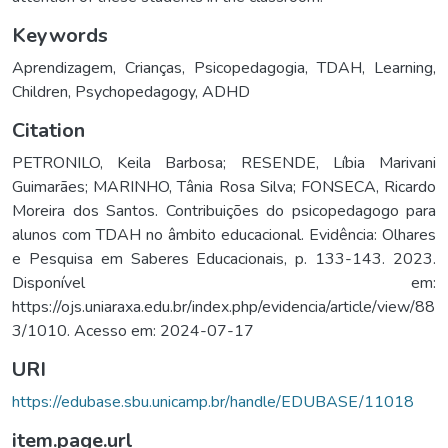
Keywords
Aprendizagem
,
Crianças
,
Psicopedagogia
,
TDAH
,
Learning
,
Children
,
Psychopedagogy
,
ADHD
Citation
PETRONILO, Keila Barbosa; RESENDE, Líbia Marivani
Guimarães; MARINHO, Tânia Rosa Silva; FONSECA, Ricardo
Moreira dos Santos. Contribuições do psicopedagogo para
alunos com TDAH no âmbito educacional. Evidência: Olhares
e Pesquisa em Saberes Educacionais, p. 133-143. 2023.
Disponível em:
https://ojs.uniaraxa.edu.br/index.php/evidencia/article/view/88
3/1010. Acesso em: 2024-07-17
URI
https://edubase.sbu.unicamp.br/handle/EDUBASE/11018
item.page.url