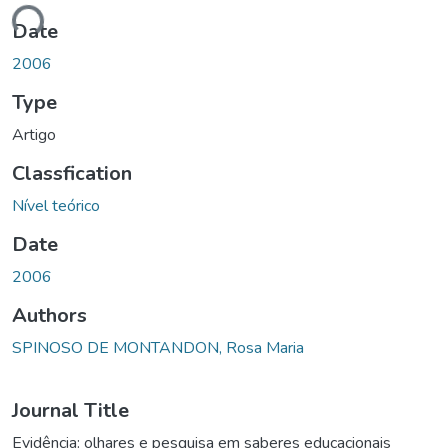
ding...
Date
2006
Type
Artigo
Classfication
Nível teórico
Date
2006
Authors
SPINOSO DE MONTANDON, Rosa Maria
Journal Title
Evidência: olhares e pesquisa em saberes educacionais