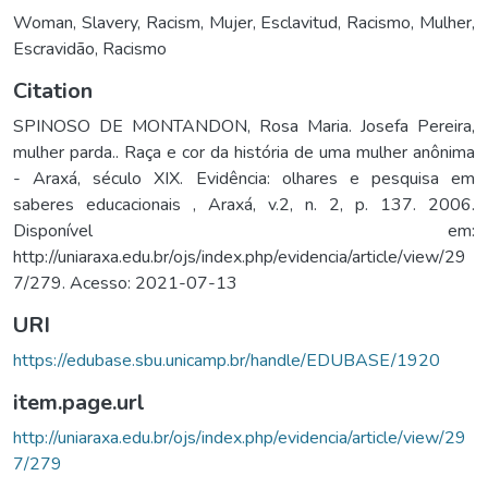
Woman
,
Slavery
,
Racism
,
Mujer
,
Esclavitud
,
Racismo
,
Mulher
,
Escravidão
,
Racismo
Citation
SPINOSO DE MONTANDON, Rosa Maria. Josefa Pereira,
mulher parda.. Raça e cor da história de uma mulher anônima
- Araxá, século XIX. Evidência: olhares e pesquisa em
saberes educacionais , Araxá, v.2, n. 2, p. 137. 2006.
Disponível em:
http://uniaraxa.edu.br/ojs/index.php/evidencia/article/view/29
7/279. Acesso: 2021-07-13
URI
https://edubase.sbu.unicamp.br/handle/EDUBASE/1920
item.page.url
http://uniaraxa.edu.br/ojs/index.php/evidencia/article/view/29
7/279