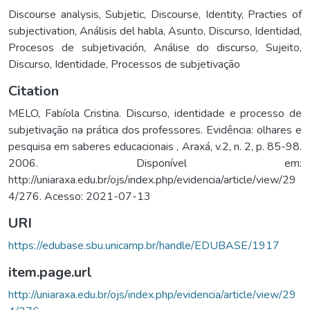
Discourse analysis
,
Subjetic
,
Discourse
,
Identity
,
Practies of
subjectivation
,
Análisis del habla
,
Asunto
,
Discurso
,
Identidad
,
Procesos de subjetivación
,
Análise do discurso
,
Sujeito
,
Discurso
,
Identidade
,
Processos de subjetivação
Citation
MELO, Fabíola Cristina. Discurso, identidade e processo de
subjetivação na prática dos professores. Evidência: olhares e
pesquisa em saberes educacionais , Araxá, v.2, n. 2, p. 85-98.
2006. Disponível em:
http://uniaraxa.edu.br/ojs/index.php/evidencia/article/view/29
4/276. Acesso: 2021-07-13
URI
https://edubase.sbu.unicamp.br/handle/EDUBASE/1917
item.page.url
http://uniaraxa.edu.br/ojs/index.php/evidencia/article/view/29