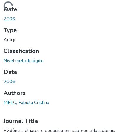
oading...
Date
2006
Type
Artigo
Classfication
Nível metodológico
Date
2006
Authors
MELO, Fabíola Cristina
Journal Title
Evidência: olhares e pesquisa em saberes educacionais