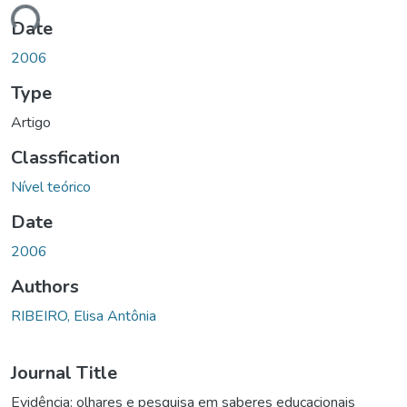
ding...
Date
2006
Type
Artigo
Classfication
Nível teórico
Date
2006
Authors
RIBEIRO, Elisa Antônia
Journal Title
Evidência: olhares e pesquisa em saberes educacionais