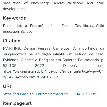
production of knowledge about childhood and child
development.
Keywords
Brinquedoteca
,
Educação infantil
,
Escola
,
Toy library
,
Child
education
,
School
Citation
MARTINS, Denise Ferreira Camargos. A importância da
brinquedoteca na educação infantil: um estudo de caso.
Evidência: Olhares e Pesquisa em Saberes Educacionais, p.
93-105. 2022. Disponível em:
https://ojs.uniaraxa.edu.br/index.php/evidencia/article/view/84
8/942. Acesso em: 2024-07-17
URI
https://edubase.sbu.unicamp.br/handle/EDUBASE/10999
item.page.url