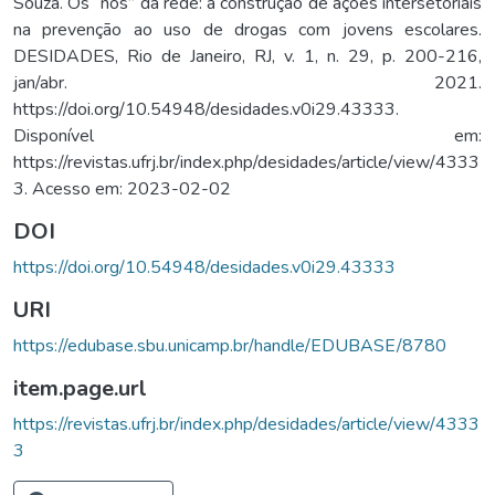
Souza. Os “nós” da rede: a construção de ações intersetoriais
na prevenção ao uso de drogas com jovens escolares.
DESIDADES, Rio de Janeiro, RJ, v. 1, n. 29, p. 200-216,
jan/abr. 2021.
https://doi.org/10.54948/desidades.v0i29.43333.
Disponível em:
https://revistas.ufrj.br/index.php/desidades/article/view/4333
3. Acesso em: 2023-02-02
DOI
https://doi.org/10.54948/desidades.v0i29.43333
URI
https://edubase.sbu.unicamp.br/handle/EDUBASE/8780
item.page.url
https://revistas.ufrj.br/index.php/desidades/article/view/4333
3