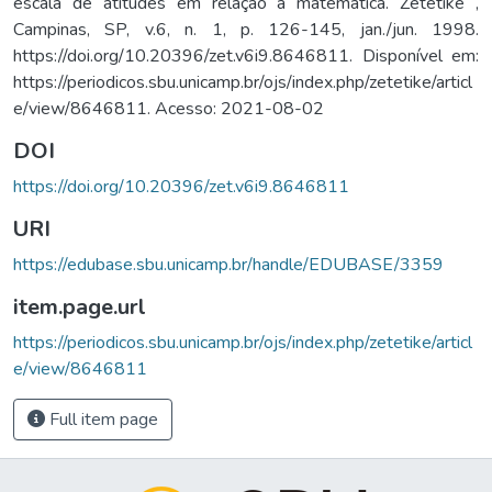
escala de atitudes em relação à matemática. Zetetiké ,
Campinas, SP, v.6, n. 1, p. 126-145, jan./jun. 1998.
https://doi.org/10.20396/zet.v6i9.8646811. Disponível em:
https://periodicos.sbu.unicamp.br/ojs/index.php/zetetike/articl
e/view/8646811. Acesso: 2021-08-02
DOI
https://doi.org/10.20396/zet.v6i9.8646811
URI
https://edubase.sbu.unicamp.br/handle/EDUBASE/3359
item.page.url
https://periodicos.sbu.unicamp.br/ojs/index.php/zetetike/articl
e/view/8646811
Full item page