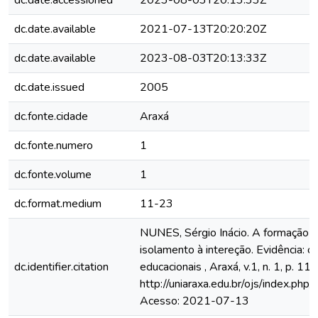
dc.date.accessioned
2023-08-03T20:13:33Z
dc.date.available
2021-07-13T20:20:20Z
dc.date.available
2023-08-03T20:13:33Z
dc.date.issued
2005
dc.fonte.cidade
Araxá
dc.fonte.numero
1
dc.fonte.volume
1
dc.format.medium
11-23
NUNES, Sérgio Inácio. A formação do
isolamento à intereção. Evidência: 
dc.identifier.citation
educacionais , Araxá, v.1, n. 1, p. 1
http://uniaraxa.edu.br/ojs/index.php
Acesso: 2021-07-13