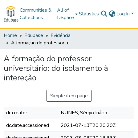
Communities &
All of
Statistics
Log In
Collections
DSpace
Home
Edubase
Evidência
A formação do professor universitário: do isolamento à intereção
A formação do professor
universitário: do isolamento à
intereção
Simple item page
dc.creator
NUNES, Sérgio Inácio
dc.date.accessioned
2021-07-13T20:20:20Z