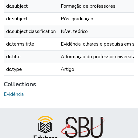
dc.subject
Formação de professores
dc.subject
Pós-graduação
dc.subject.classification
Nível teórico
dc.terms.title
Evidência: olhares e pesquisa em sa
dc.title
A formação do professor universitári
dc.type
Artigo
Collections
Evidência