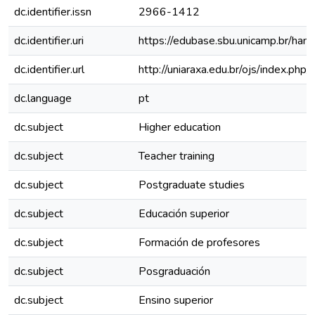
dc.identifier.issn
2966-1412
dc.identifier.uri
https://edubase.sbu.unicamp.br/h
dc.identifier.url
http://uniaraxa.edu.br/ojs/index.php
dc.language
pt
dc.subject
Higher education
dc.subject
Teacher training
dc.subject
Postgraduate studies
dc.subject
Educación superior
dc.subject
Formación de profesores
dc.subject
Posgraduación
dc.subject
Ensino superior