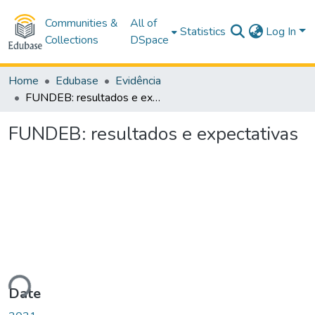
Communities &
All of
Statistics
Log In
Collections
DSpace
Home
Edubase
Evidência
FUNDEB: resultados e expectativas
FUNDEB: resultados e expectativas
ading...
Date