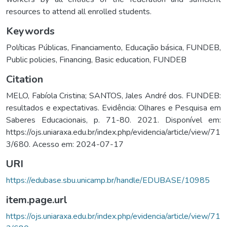
resources to attend all enrolled students.
Keywords
Políticas Públicas
,
Financiamento
,
Educação básica
,
FUNDEB
,
Public policies
,
Financing
,
Basic education
,
FUNDEB
Citation
MELO, Fabíola Cristina; SANTOS, Jales André dos. FUNDEB:
resultados e expectativas. Evidência: Olhares e Pesquisa em
Saberes Educacionais, p. 71-80. 2021. Disponível em:
https://ojs.uniaraxa.edu.br/index.php/evidencia/article/view/71
3/680. Acesso em: 2024-07-17
URI
https://edubase.sbu.unicamp.br/handle/EDUBASE/10985
item.page.url
https://ojs.uniaraxa.edu.br/index.php/evidencia/article/view/71