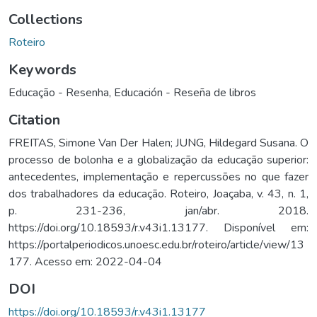
Collections
Roteiro
Keywords
Educação - Resenha
,
Educación - Reseña de libros
Citation
FREITAS, Simone Van Der Halen; JUNG, Hildegard Susana. O
processo de bolonha e a globalização da educação superior:
antecedentes, implementação e repercussões no que fazer
dos trabalhadores da educação. Roteiro, Joaçaba, v. 43, n. 1,
p. 231-236, jan/abr. 2018.
https://doi.org/10.18593/r.v43i1.13177. Disponível em:
https://portalperiodicos.unoesc.edu.br/roteiro/article/view/13
177. Acesso em: 2022-04-04
DOI
https://doi.org/10.18593/r.v43i1.13177