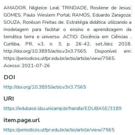
AMADOR, Nilgleice Leal; TRINDADE, Rosilene de Jesus;
GOMES, Paulo Weslem Portal; RAMOS, Eduardo Zaragoza;
SOUZA, Ronilson Freitas de. Estratégia didática: utilizando a
modelagem para facilitar o ensino e aprendizagem da
temática terra e universo. ACTIO: Docência em Ciências ,
Curitiba, PR, v.3, n. 3, p. 26-42, set./dez. 2018.
http://doi.org/10.3895/actio.v3n3.7565. Disponível em:
https://periodicos.utfpr.edu.br/actio/article/view/7565.
Acesso: 2021-07-26
DOI
http://doi.org/10.3895/actio.v3n3.7565
URI
https://edubase.sbu.unicamp.br/handle/EDUBASE/3189
item.page.url
https://periodicos.utfpr.edu.br/actio/article/view/7565