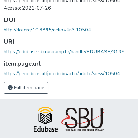
https://periodicos.utfpr.edu.br/actio/article/view/10504.
Acesso: 2021-07-26
DOI
http://doi.org/10.3895/actio.v4n3.10504
URI
https://edubase.sbu.unicamp.br/handle/EDUBASE/3135
item.page.url
https://periodicos.utfpr.edu.br/actio/article/view/10504
Full item page