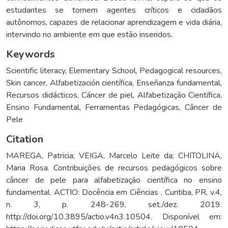
estudantes se tornem agentes críticos e cidadãos
autônomos, capazes de relacionar aprendizagem e vida diária,
intervindo no ambiente em que estão inseridos.
Keywords
Scientific literacy
,
Elementary School
,
Pedagogical resources
,
Skin cancer
,
Alfabetización científica
,
Enseñanza fundamental
,
Recursos didácticos
,
Cáncer de piel
,
Alfabetização Científica
,
Ensino Fundamental
,
Ferramentas Pedagógicas
,
Câncer de
Pele
Citation
MAREGA, Patricia; VEIGA, Marcelo Leite da; CHITOLINA,
Maria Rosa. Contribuições de recursos pedagógicos sobre
câncer de pele para alfabetização científica no ensino
fundamental. ACTIO: Docência em Ciências , Curitiba, PR, v.4,
n. 3, p. 248-269, set./dez. 2019.
http://doi.org/10.3895/actio.v4n3.10504. Disponível em: