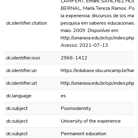
LAMPERT, Ernani; SÁNCHEZ HOLGA
BERNAL, María Tereza Ramos. Posmo
la experiencia: discursos de los mayo
dc.identifier.citation
pesquisa em saberes educacionais , A
maio. 2009. Disponível em:
http://uniaraxa.edu.br/ojs/index.php
Acesso: 2021-07-13
dc.identifier.issn
2966-1412
dc.identifier.uri
https://edubase.sbu.unicamp.br/h
dc.identifier.url
http://uniaraxa.edu.br/ojs/index.php
dc.language
es
dc.subject
Posmodernity
dc.subject
University of the experience
dc.subject
Permanent education