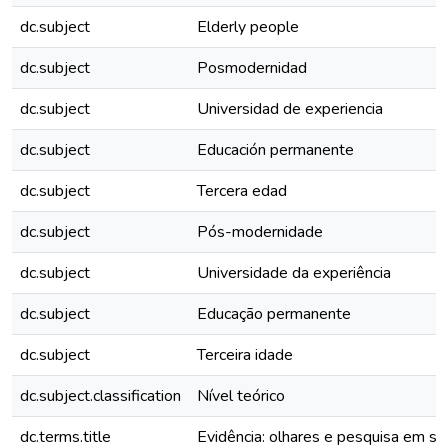
dc.subject
Elderly people
dc.subject
Posmodernidad
dc.subject
Universidad de experiencia
dc.subject
Educación permanente
dc.subject
Tercera edad
dc.subject
Pós-modernidade
dc.subject
Universidade da experiência
dc.subject
Educação permanente
dc.subject
Terceira idade
dc.subject.classification
Nível teórico
dc.terms.title
Evidência: olhares e pesquisa em sa