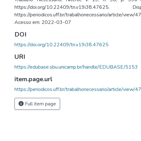
https://doi.org/10.22409/tn.v19i38.47625.
https://periodicos.uff.br/trabalhonecessario/article/view
Acesso em: 2022-03-07
DOI
https://doi.org/10.22409/tn.v19i38.47625
URI
https://edubase.sbu.unicamp.br/handle/EDUBASE/5153
item.page.url
https://periodicos.uff.br/trabalhonecessario/article/vie
Full item page