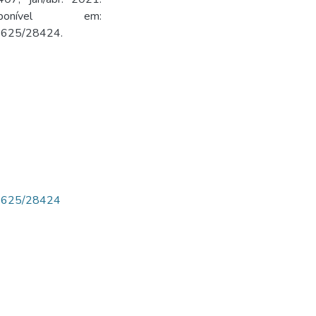
 Disponível em:
/47625/28424.
w/47625/28424