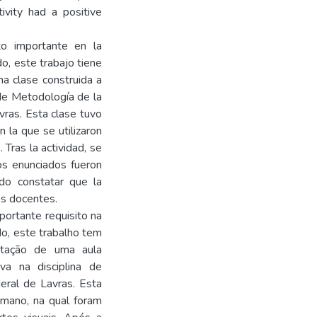
vity had a positive
to importante en la
do, este trabajo tiene
na clase construida a
 de Metodología de la
vras. Esta clase tuvo
 la que se utilizaron
Tras la actividad, se
Los enunciados fueron
do constatar que la
los docentes.
ortante requisito na
do, este trabalho tem
ntação de uma aula
va na disciplina de
eral de Lavras. Esta
mano, na qual foram