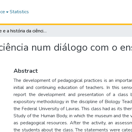
ace
Statistics
A arte e a história da ciência num diálogo com o ensino da fisiologia: um relato de experiência
 ciência num diálogo com o en
Abstract
The development of pedagogical practices is an importan
initial and continuing education of teachers. In this sen
report the development and presentation of a class b
expository methodology in the discipline of Biology Tea
the Federal University of Lavras. This class had as its th
Study of the Human Body, in which the museum and the v
as pedagogical resources. After the activity, an asse
the students about the class. The statements were categ