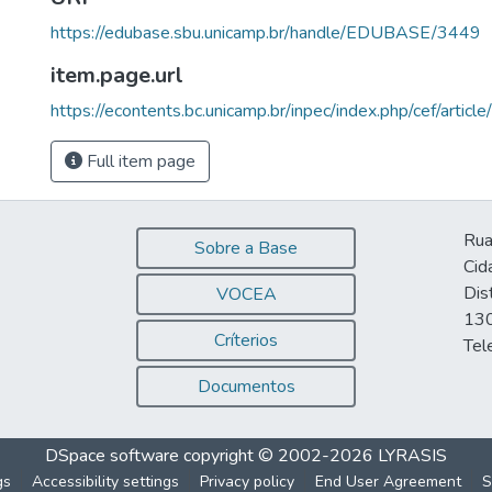
https://edubase.sbu.unicamp.br/handle/EDUBASE/3449
item.page.url
https://econtents.bc.unicamp.br/inpec/index.php/cef/artic
Full item page
Rua
Sobre a Base
Cid
Dis
VOCEA
130
Críterios
Tel
Documentos
DSpace software
copyright © 2002-2026
LYRASIS
gs
Accessibility settings
Privacy policy
End User Agreement
S