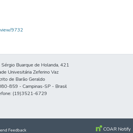
le/view/9732
 Sérgio Buarque de Holanda, 421
ade Univesitária Zeferino Vaz
trito de Barão Geraldo
80-859 - Campinas-SP - Brasil
efone: (19)3521-6729
COAR Notify
end Feedback