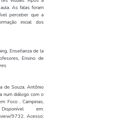
tes visuais. Após a
 aula. As falas foram
ível perceber que a
rmação inicial dos
ning
,
Enseñanza de la
ofesores
,
Ensino de
res
lia de Souza, Antônio
cia num diálogo com o
s em Foco , Campinas,
sponível em:
le/view/9732. Acesso: