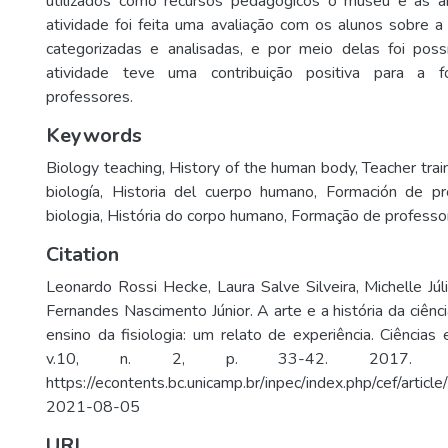
utilizados como recursos pedagógicos o museu e as ar
atividade foi feita uma avaliação com os alunos sobre a
categorizadas e analisadas, e por meio delas foi poss
atividade teve uma contribuição positiva para a fo
professores.
Keywords
Biology teaching
,
History of the human body
,
Teacher trai
biología
,
Historia del cuerpo humano
,
Formación de pr
biologia
,
História do corpo humano
,
Formação de professo
Citation
Leonardo Rossi Hecke, Laura Salve Silveira, Michelle Jú
Fernandes Nascimento Júnior. A arte e a história da ciên
ensino da fisiologia: um relato de experiência. Ciência
v.10, n. 2, p. 33-42. 2017. Di
https://econtents.bc.unicamp.br/inpec/index.php/cef/artic
2021-08-05
URI