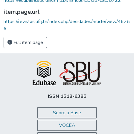
https://edubase.sbu.unicamp.br/handle/EDUBASE/8722
item.page.url
https://revistas.ufrj.br/index.php/desidades/article/view/4628
6
Full item page
ISSN 1518-6385
Sobre a Base
VOCEA