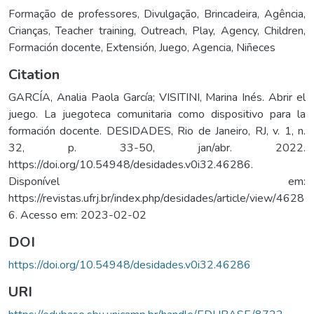
Formação de professores
,
Divulgação
,
Brincadeira
,
Agência
,
Crianças
,
Teacher training
,
Outreach
,
Play
,
Agency
,
Children
,
Formación docente
,
Extensión
,
Juego
,
Agencia
,
Niñeces
Citation
GARCÍA, Analia Paola García; VISITINI, Marina Inés. Abrir el
juego. La juegoteca comunitaria como dispositivo para la
formación docente. DESIDADES, Rio de Janeiro, RJ, v. 1, n.
32, p. 33-50, jan/abr. 2022.
https://doi.org/10.54948/desidades.v0i32.46286.
Disponível em:
https://revistas.ufrj.br/index.php/desidades/article/view/4628
6. Acesso em: 2023-02-02
DOI
https://doi.org/10.54948/desidades.v0i32.46286
URI