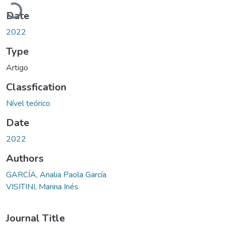
Loading...
Date
2022
Type
Artigo
Classfication
Nível teórico
Date
2022
Authors
GARCÍA, Analia Paola García
VISITINI, Marina Inés
Journal Title