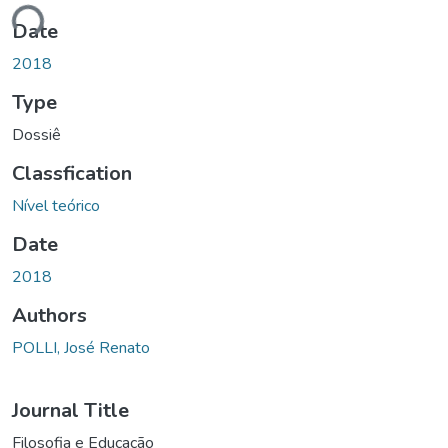
ding...
Date
2018
Type
Dossiê
Classfication
Nível teórico
Date
2018
Authors
POLLI, José Renato
Journal Title
Filosofia e Educação