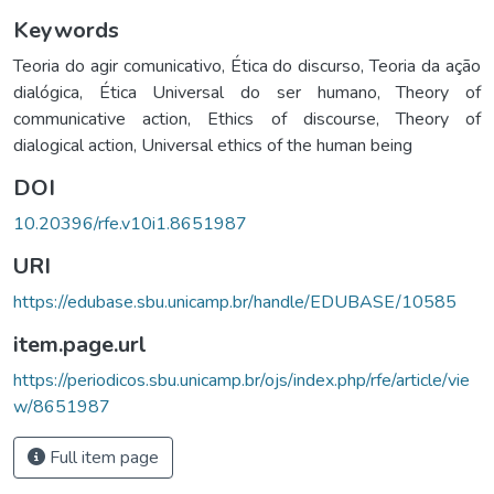
Keywords
Teoria do agir comunicativo
,
Ética do discurso
,
Teoria da ação
dialógica
,
Ética Universal do ser humano
,
Theory of
communicative action
,
Ethics of discourse
,
Theory of
dialogical action
,
Universal ethics of the human being
DOI
10.20396/rfe.v10i1.8651987
URI
https://edubase.sbu.unicamp.br/handle/EDUBASE/10585
item.page.url
https://periodicos.sbu.unicamp.br/ojs/index.php/rfe/article/vie
w/8651987
Full item page